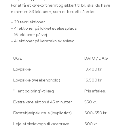
For at få et kørekort nemt og sikkert til bil, skal du have
minimum 53 lektioner, som er fordelt således:
– 29 teorilektioner
– 4 lektioner på lukket øvelsesplads
– 16 lektioner på vej
– 4 lektioner på køreteknisk anlæg
UGE
DATO / DAG
Lovpakke
13.400 kr.
Lovpakke (weekendhold)
16.500 kr.
"Hent og bring"-tillæg
Pris aftales.
Ekstra kørelektion á 45 minutter
550 kr.
Førstehjælpskursus (lovpligtigt)
600-650 kr.
Leje af skolevogn til køreprøve
600 kr.