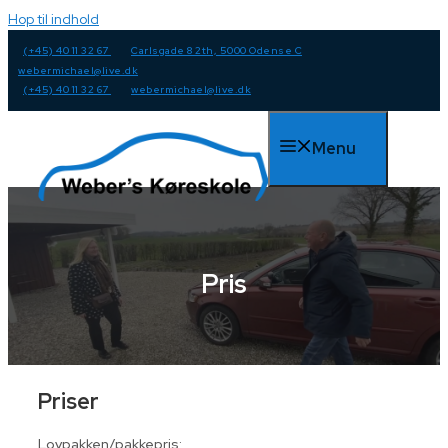
Hop til indhold
(+45) 40 11 32 67
Carlsgade 8 2th, 5000 Odense C
webermichael@live.dk
(+45) 40 11 32 67
webermichael@live.dk
Menu
Pris
Priser
Lovpakken/pakkepris: