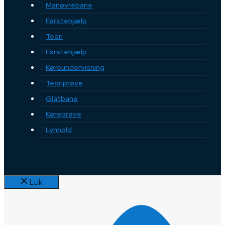
Manøvrebane
Førstehjælp
Teori
Førstehjælp
Køreundervisning
Teoriprøve
Glatbane
Køreprøve
Lynhold
Luk